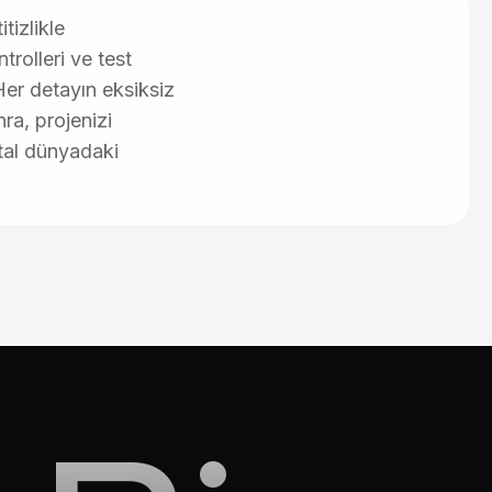
tizlikle
trolleri ve test
Her detayın eksiksiz
ra, projenizi
ital dünyadaki