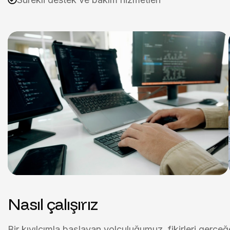
Nasıl çalışırız
Bir kıvılcımla başlayan yolculuğumuz, fikirleri gerç