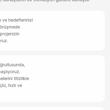
ı ve hedeflerinizi
 görüşmede
 projenizin
oruz.
oğrultusunda,
başlıyoruz.
lerini titizlikle
lü, hızlı ve