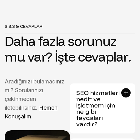
S.S.S & CEVAPLAR
D
a
h
a
f
a
z
l
a
s
o
r
u
n
u
z
m
u
v
a
r
?
İ
ş
t
e
c
e
v
a
p
l
a
r
.
Aradığınızı bulamadınız
mı? Sorularınızı
SEO hizmetleri
nedir ve
çekinmeden
işletmem için
iletebilirsiniz.
Hemen
ne gibi
Konuşalım
faydaları
vardır?