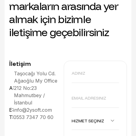
markaların arasında yer
almak için bizimle
iletişime geçebilirsiniz
İletişim
Taşocağı Yolu Cd.
Ağaoğlu My Office
A:
212 No:23
Mahmutbey /
İstanbul
E:
info@2ysoft.com
T:
0553 7347 70 60
HIZMET SEÇINIZ