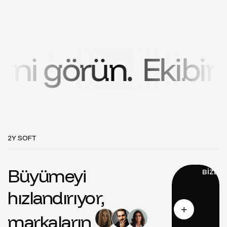
örün.
Ekibimizin yar
2Y SOFT
Büyümeyi
hızlandırıyor,
markaların