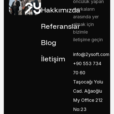
öncülük yapan
Hakkımızda
markaların
arasında yer
Referanslar
almak için
bizimle
iletişime geçin
Blog
info@2ysoft.com
İletişim
+90 553 734
70 60
Taşocağı Yolu
Cad. Ağaoğlu
My Office 212
No:23