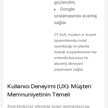
güçlendirir,
Google
sıralamasında avantaj
sağlar.
2Y Soft
, modern e-ticaret
tasarımlarında mobil
uyumluluğu ön planda
tutarak müşterilerinizin her
ortamda kusursuz bir
alışveriş deneyimi
yaşamasını sağlar.
K
u
l
l
a
n
ı
c
ı
D
e
n
e
y
i
m
i
(
U
X
)
:
M
ü
ş
t
e
r
i
M
e
m
n
u
n
i
y
e
t
i
n
i
n
T
e
m
e
l
i
Ziyaretçileriniz sitenizde kolay gezinemiyorsa,