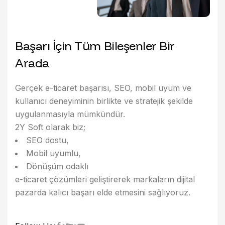
B
a
ş
a
r
ı
İ
ç
i
n
T
ü
m
B
i
l
e
ş
e
n
l
e
r
B
i
r
A
r
a
d
a
Gerçek e-ticaret başarısı, SEO, mobil uyum ve
kullanıcı deneyiminin
birlikte ve stratejik şekilde
uygulanmasıyla
mümkündür.
2Y Soft olarak biz;
SEO dostu,
Mobil uyumlu,
Dönüşüm odaklı
e-ticaret çözümleri
geliştirerek markaların dijital
pazarda kalıcı başarı elde etmesini sağlıyoruz.