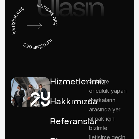
Ulaşın
Hizmetlerimiz
Sektöre
öncülük yapan
Hakkımızda
markaların
arasında yer
Referanslar
almak için
bizimle
iletişime geçin