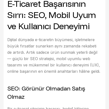
E-Ticaret Başarısının
Sırrı: SEO, Mobil Uyum
ve Kullanıcı Deneyimi
Dijital dünyada e-ticaretin büyümesi, işletmelere
büyük fırsatlar sunarken aynı zamanda rekabeti
de artırdı. Artık sadece ürün sunmak yeterli değil
—
güçlü bir SEO stratejisi
,
mobil uyumlu web
tasarımı
ve
mükemmel bir kullanıcı deneyimi (UX)
,
online başarının en önemli anahtarları hâline geldi.
S
E
O
:
G
ö
r
ü
n
ü
r
O
l
m
a
d
a
n
S
a
t
ı
ş
O
l
m
a
z
Bir e-ticaret sitesinin başarısı, hedef kitlesine