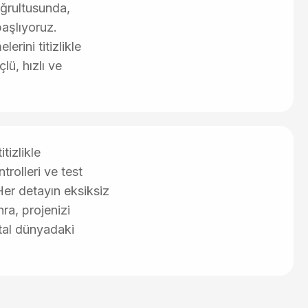
oğrultusunda,
başlıyoruz.
lerini titizlikle
lü, hızlı ve
tizlikle
trolleri ve test
Her detayın eksiksiz
ra, projenizi
ital dünyadaki