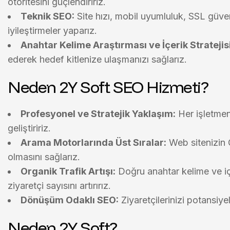
otoritesini güçlendiririz.
Teknik SEO:
Site hızı, mobil uyumluluk, SSL güvenli
iyileştirmeler yaparız.
Anahtar Kelime Araştırması ve İçerik Stratejisi
ederek hedef kitlenize ulaşmanızı sağlarız.
Neden 2Y Soft SEO Hizmeti?
Profesyonel ve Stratejik Yaklaşım:
Her işletmenin
geliştiririz.
Arama Motorlarında Üst Sıralar:
Web sitenizin 
olmasını sağlarız.
Organik Trafik Artışı:
Doğru anahtar kelime ve iç
ziyaretçi sayısını artırırız.
Dönüşüm Odaklı SEO:
Ziyaretçilerinizi potansiye
Neden 2Y Soft?