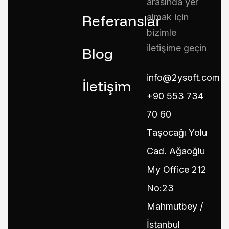
arasında yer
Referanslar
almak için
bizimle
iletişime geçin
Blog
info@2ysoft.com
İletişim
+90 553 734
70 60
Taşocağı Yolu
Cad. Ağaoğlu
My Office 212
No:23
Mahmutbey /
İstanbul