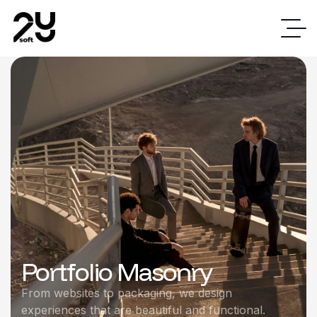
Portfolio Masonry
From websites to packaging, we design
experiences that are beautiful and functional.